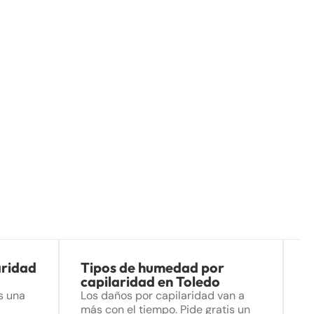
aridad
Tipos de humedad por
P
capilaridad en Toledo
h
G
s una
Los daños por capilaridad van a
más con el tiempo. Pide gratis un
R