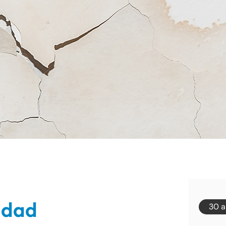
idad
30 a