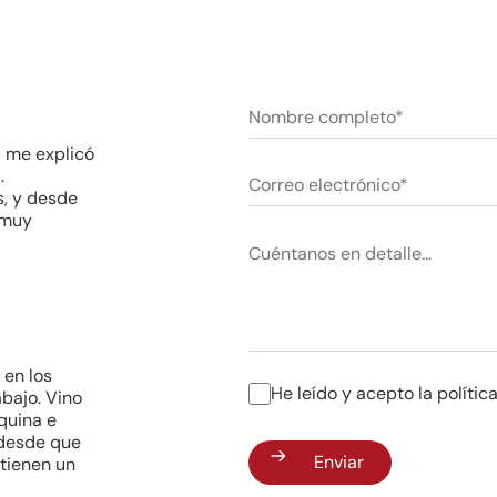
 me explicó
.
s, y desde
 muy
en los
He leído y acepto la políti
bajo. Vino
quina e
 desde que
Enviar
 tienen un