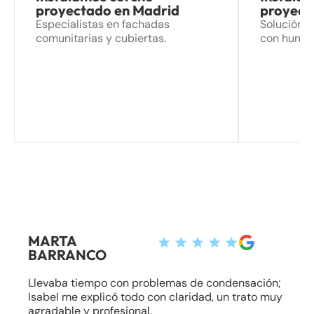
proyectado en Madrid
proyect
Especialistas en fachadas
Solución d
comunitarias y cubiertas.
con hume
MARTA
BARRANCO
Llevaba tiempo con problemas de condensación;
Isabel me explicó todo con claridad, un trato muy
agradable y profesional.