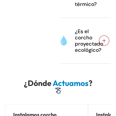
térmico?
¿Es el
corcho
proyectado
ecológico?
¿Dónde
Actuamos
?
Instalamos corcho
Instala