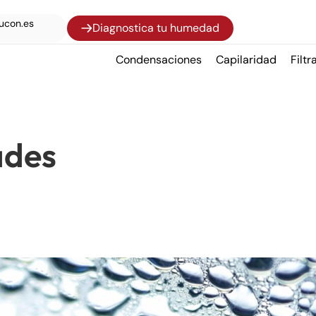
ucon.es
Diagnostica tu humedad
Condensaciones
Capilaridad
Filtr
ades