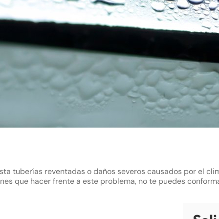
a tuberías reventadas o daños severos causados por el clima
enes que hacer frente a este problema, no te puedes confor