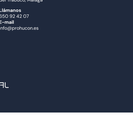
Llámanos
650 92 42 07
E-mail
info@prohucon.es