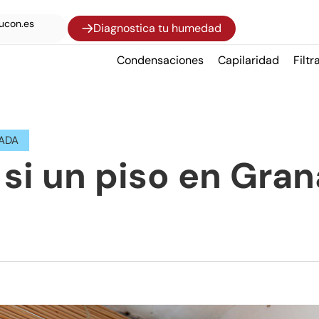
ucon.es
Diagnostica tu humedad
Condensaciones
Capilaridad
Filtr
NADA
si un piso en Gran