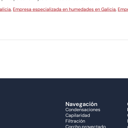
licia
,
Empresa especializada en humedades en Galicia
,
Empr
Navegación
Condensaciones
Capilaridad
Filtración
Corcho proyectado