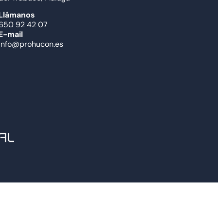
Llámanos
650 92 42 07
E-mail
info@prohucon.es